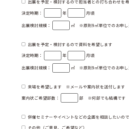
出展を予定・検討するので担当者との打ち合わせを
決定時期：
年
月頃
出展検討規模：
㎡ ※原則9㎡単位でのお申し
出展を予定・検討するので資料を希望します
決定時期：
年
月頃
出展検討規模：
㎡ ※原則9㎡単位でのお申し
来場を希望します ※メールや案内状を送付します
案内状ご希望部数：
部 ※何部でも結構です
併催セミナーやイベントなどの企画を相談したいの
その他（ご意見、ご希望など）