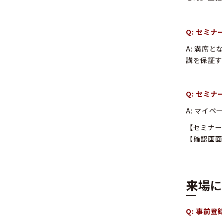
Q: セミ
A: 満席
講を保証
Q: セミ
A: マイ
【セミナ
【確認画
来場
Q: 事前