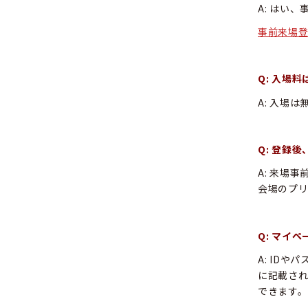
A: はい
事前来場
Q: 入場
A: 入場は
Q: 登録
A: 来場
会場のプ
Q: マイ
A: ID
に記載され
できます。