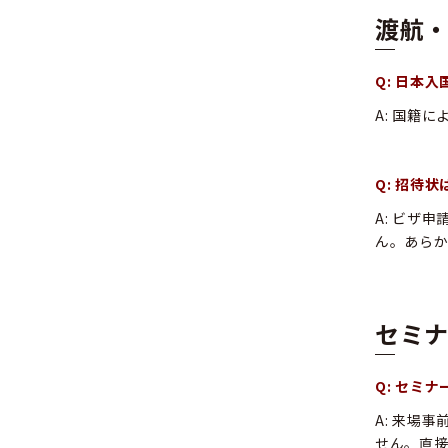
渡航
Q: 日本
A: 国籍
Q: 招待
A: ビザ
ん。あら
セミ
Q: セミ
A: 来場
せん。直