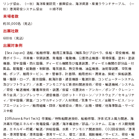
リング協会、（一社）海洋産業研究・振興協会、海洋資源・産業ラウンドテーブル、（一
社）港湾荷役システム協会 ※順不同
来場者数
約30,000名（見込）
出展社数
600社（見込）
出展対象例
【Sea Japan】造船／船舶修理、舶用工業製品（軸系及びプロペラ、係船・荷役機械、舶
用ボイラー、冷凍機・空調装置、発電器・電動機、公害防止機器・環境保護、塗料・塗装
機器、安全設備・防火設備、ディーゼル機関及び推進装置、ディーゼル機関の部分品・付
属品、配電盤・起動器・制御器、電気器具、熱交換機、油圧機器、油処理装置、空気機
械、ポンプ、舶用タービン、弁・管継手、計器類、舶用燃料・潤滑油、操舵・操船装置、
錨・錨鎖・ロープ、居住設備、航海計器・通信機器・電波計器、コンピューターシステム
及びソフトウェア）／水素・アンモニアなど新燃料関連技術／荷役・輸送機械／システム
／荷役・輸送機械／離着岸技術・装置／係留・位置決め・アンカー／ポンプ・クレーン・
吊り金具／コンプレッサー／通信機器／ロボット・ドローン／ソフトウェア／セキュリテ
ィ／安全設備／調査／コンサルティング／人材育成／気象サービス／金融サービス／シッ
プエージェンシー／舶用組織・団体／船級協会／商社／出版・情報／他海事製品・サービ
ス全般
【Offshore & Port Tech】作業船／特殊船関連技術、船舶修理、浮体式洋上風力関連、海
洋再生可能エネルギー発電設備／装置／海洋構造物／部品／システム、石油・ガス開発関
連、エネルギー貯蔵／輸送／供給設備、水素・アンモニア関連技術、CO2回収技術／港湾
局・港湾管理者／港湾設備・港湾サービス、埋立／浚渫、掘削機械／サービス、荷役・輸