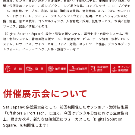
送機械、センサ／検査／計測／測定機器、自動化／制御システム、離着岸技術／装置、係
留／位置決め／アンカー、ポンプ／クレーン／吊り金具、コンプレッサー、ロープ／チェ
ーン、掘削機、ケーブル、溶接、塗装、海底探査技術、通信機器、AUV、ROV、水中ドロ
ーン・ロボット、AI、シミュレーション／ソフトウェア、照明、セキュリティ／安全設
備、調査、省エネ技術、コンサルティング、人材育成／採用、気象サービス、保険／金融
サービス、出版／情報／その他
【Digital Solution Square】設計・製造支援システム、運行支援・自動化システム、監
視・制御システム、管理業務支援ツール、衛星通信サービス、データ処理・解析、EDIシ
ステム、AIサービス、サイバーセキュリティ―対策、ネットワーク機器、デジタルプラッ
トフォーム、イーラーニング、人事・労務ツールなど
併催展示会について
Sea Japanの併設展示会として、前回初開催したオフショア・港湾技術展
「Offshore & Port Tech」に加え、今回はデジタル分野における生産性向
上、働き方改革、新たな価値創造にフォーカスした「Digital Solution
Square」を初開催します！