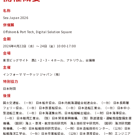
名称
Sea Japan 2026
併催展
Offshore & Port Tech, Digital Solution Square
会期
2026年4月22日（水）～ 24日（金）10:00-17:00
会場
東京ビッグサイト 西1・2・3・４ホール、アトリウム、会議棟
主催
インフォーマ マーケッツ ジャパン（株）
特別協力
日本財団
後援
国土交通省、（一社） 日本船主協会、日本内航海運組合総連合会、（一社） 日本長距離
フェリー協会、（一社） 日本旅客船協会、（一社） 日本造船工業会、（一社） 日本中小
型造船工業会、（一社） 日本海運集会所、日本船舶輸出組合、（一財）日本海事協会、
（一社） 日本舶用工業会、（独）日本貿易振興機構、（独）鉄道建設・運輸施設整備支援
機構、（国研）海上・港湾・航空技術研究所 海上技術安全研究所、（国研）海洋研究開
発機構、（一財）日本船舶技術研究協会、（一財）日本造船技術センター、（公社）日本
船舶海洋工学会、（一社）日本作業船協会、（公社）日本港湾協会、（一財）エンジニア