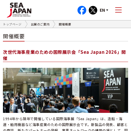
EN
トップページ
出展のご案内
開催概要
開催概要
次世代海事産業のための国際展示会「Sea Japan 2026」開
催
1994年から隔年で開催している国際海事展「Sea Japan」は、造船・海
運・舶用機器など海事産業のための国際展示会です。新製品の発表、顧客と
の商談、新たなパートナーの発掘、業界ネットワークの構築の場として、国