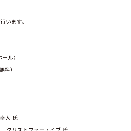
行います。
ホール）
加無料）
人 氏​
 クリストファー・イブ 氏​