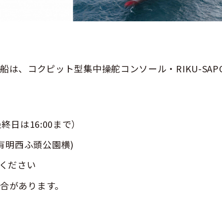
る本船は、コクピット型集中操舵コンソール・RIKU-S
0（最終日は16:00まで）
有明西ふ頭公園横)
しください
合があります。