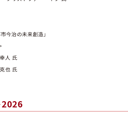
事都市今治の未来創造」
＞
人 氏​
也 氏​
2026