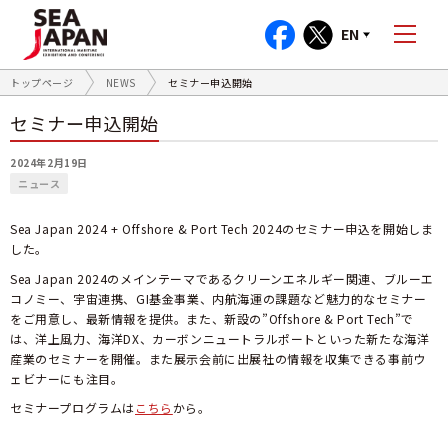
EN
トップページ
NEWS
セミナー申込開始
セミナー申込開始
2024年2月19日
ニュース
Sea Japan 2024 + Offshore & Port Tech 2024のセミナー申込を開始しま
した。
Sea Japan 2024のメインテーマであるクリーンエネルギー関連、ブルーエ
コノミー、宇宙連携、
GI
基金事業、内航海運の課題など魅力的なセミナー
をご用意し、最新情報を提供。また、新設の”
Offshore & Port Tech
”で
は、洋上風力、海洋
DX
、カーボンニュートラルポートといった新たな海洋
産業のセミナーを開催。また展示会前に出展社の情報を収集できる事前ウ
ェビナーにも注目。
セミナープログラムは
こちら
から。